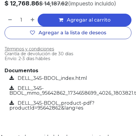
$
12,768.86
$
14,187.62
(impuesto incluido)
Agregar al carrito
Agregar a la lista de deseos
Términos y condiciones
Grantía de devolución de 30 días
Envío: 2-3 días hábiles
Documentos
DELL_345-BDOL_index.html
DELL_345-
BDOL_mmo_95642862_1734658699_4026_1803821.t
DELL_345-BDOL_product-pdf?
productId=95642862&lang=es