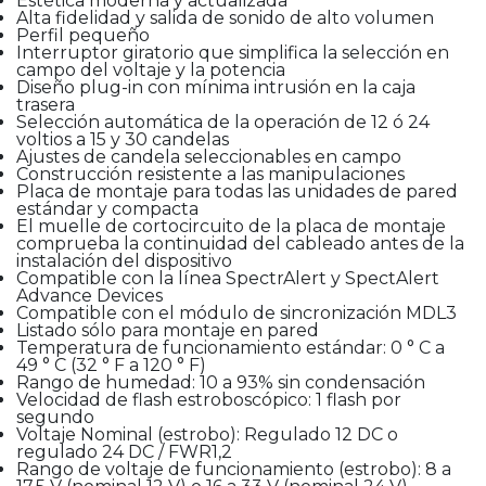
Estética moderna y actualizada
Alta fidelidad y salida de sonido de alto volumen
Perfil pequeño
Interruptor giratorio que simplifica la selección en
campo del voltaje y la potencia
Diseño plug-in con mínima intrusión en la caja
trasera
Selección automática de la operación de 12 ó 24
voltios a 15 y 30 candelas
Ajustes de candela seleccionables en campo
Construcción resistente a las manipulaciones
Placa de montaje para todas las unidades de pared
estándar y compacta
El muelle de cortocircuito de la placa de montaje
comprueba la continuidad del cableado antes de la
instalación del dispositivo
Compatible con la línea SpectrAlert y SpectAlert
Advance Devices
Compatible con el módulo de sincronización MDL3
Listado sólo para montaje en pared
Temperatura de funcionamiento estándar: 0 ° C a
49 ° C (32 ° F a 120 ° F)
Rango de humedad: 10 a 93% sin condensación
Velocidad de flash estroboscópico: 1 flash por
segundo
Voltaje Nominal (estrobo): Regulado 12 DC o
regulado 24 DC / FWR1,2
Rango de voltaje de funcionamiento (estrobo): 8 a