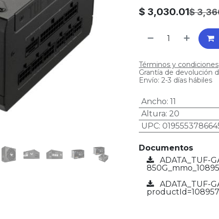
$
3,030.01
$
3,36
Términos y condiciones
Grantía de devolución d
Envío: 2-3 días hábiles
Ancho
:
11
Altura
:
20
UPC
:
019555378664
Documentos
ADATA_TUF-G
850G_mmo_108957
ADATA_TUF-GA
productId=108957