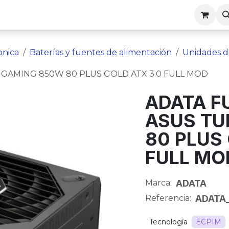
nos
Empleos
Politicas
onica
Baterías y fuentes de alimentación
Unidades d
GAMING 850W 80 PLUS GOLD ATX 3.0 FULL MOD
ADATA F
ASUS TU
80 PLUS
FULL MO
Marca:
ADATA
Referencia:
ADATA
Tecnología
ECPIM