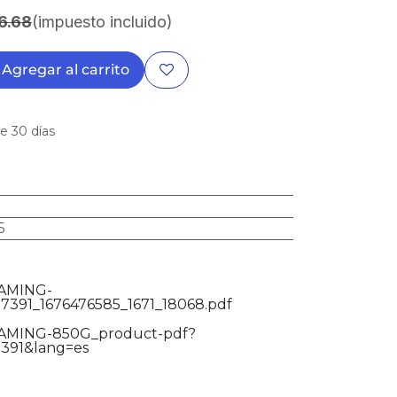
6.68
(impuesto incluido)
Agregar al carrito
e 30 días
5
AMING-
391_1676476585_1671_18068.pdf
MING-850G_product-pdf?
391&lang=es